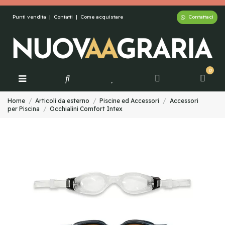
Contattaci
Punti vendita
|
Contatti
|
Come acquistare
0
Home
Articoli da esterno
Piscine ed Accessori
Accessori
per Piscina
Occhialini Comfort Intex