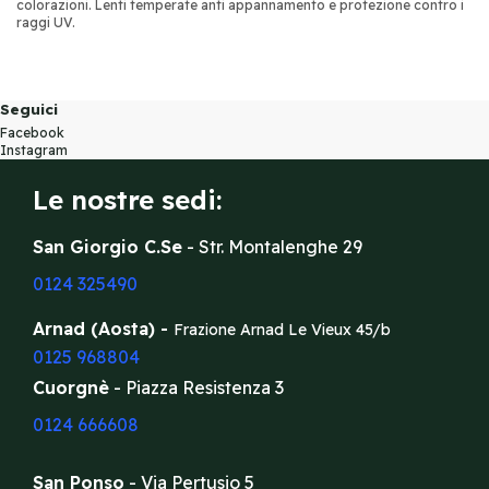
colorazioni. Lenti temperate anti appannamento e protezione contro i
raggi UV.
Seguici
Facebook
Instagram
Le nostre sedi:
San Giorgio C.Se
- Str. Montalenghe 29
0124 325490
Arnad (Aosta) -
Frazione Arnad Le Vieux 45/b
0125 968804
Cuorgnè
- Piazza Resistenza 3
0124 666608
San Ponso
- Via Pertusio 5