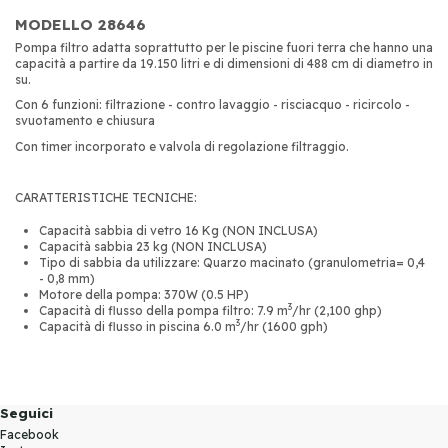
MODELLO 28646
Pompa filtro adatta soprattutto per le piscine fuori terra che hanno una
capacità a partire da 19.150 litri e di dimensioni di 488 cm di diametro in
su.
Con 6 funzioni: filtrazione - contro lavaggio - risciacquo - ricircolo -
svuotamento e chiusura
Con timer incorporato e valvola di regolazione filtraggio.
CARATTERISTICHE TECNICHE:
Capacità sabbia di vetro 16 Kg (NON INCLUSA)
Capacità sabbia 23 kg (NON INCLUSA)
Tipo di sabbia da utilizzare: Quarzo macinato (granulometria= 0,4
- 0,8 mm)
Motore della pompa: 370W (0.5 HP)
3
Capacità di flusso della pompa filtro: 7.9 m
/hr (2,100 ghp)
3
Capacità di flusso in piscina 6.0 m
/hr (1600 gph)
Seguici
Facebook