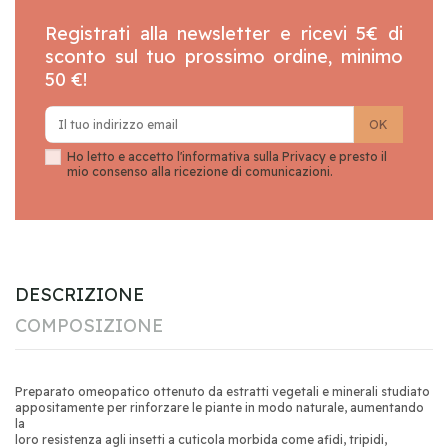
Registrati alla newsletter e ricevi 5€ di
sconto sul tuo prossimo ordine, minimo
50 €!
Ho letto e accetto l'informativa sulla
Privacy
e presto il
mio consenso alla ricezione di comunicazioni.
DESCRIZIONE
COMPOSIZIONE
Preparato omeopatico ottenuto da estratti vegetali e minerali studiato
appositamente per rinforzare le piante in modo naturale, aumentando
la
loro resistenza agli insetti a cuticola morbida come afidi, tripidi,