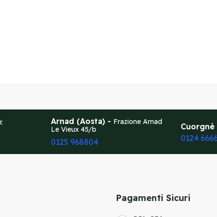
Arnad (Aosta) -
Frazione Arnad
r.
Cuorgnè
Le Vieux 45/b
0124 666
0125 968804
Pagamenti Sicuri