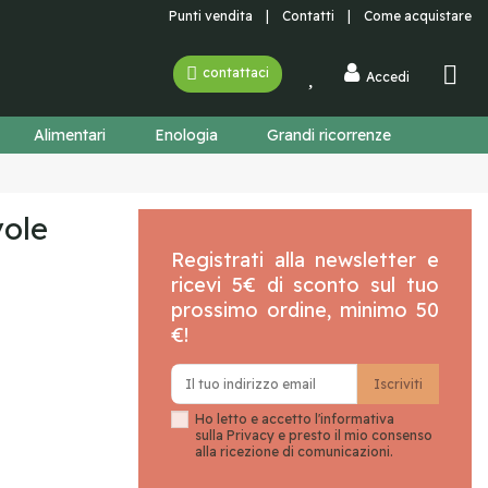
Punti vendita
|
Contatti
|
Come acquistare
contattaci
Accedi
Alimentari
Enologia
Grandi ricorrenze
vole
Registrati alla newsletter e
ricevi 5€ di sconto sul tuo
prossimo ordine, minimo 50
€!
Ho letto e accetto l'informativa
sulla
Privacy
e presto il mio consenso
alla ricezione di comunicazioni.