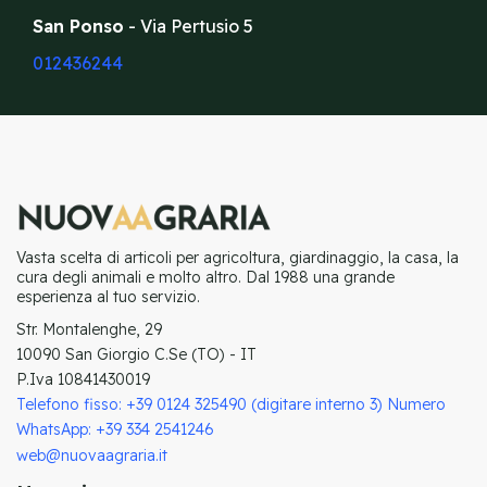
San Ponso
- Via Pertusio 5
012436244
Vasta scelta di articoli per agricoltura, giardinaggio, la casa, la
cura degli animali e molto altro. Dal 1988 una grande
esperienza al tuo servizio.
Str. Montalenghe, 29
10090 San Giorgio C.Se (TO) - IT
P.Iva 10841430019
Telefono fisso: +39 0124 325490 (digitare interno 3) Numero
WhatsApp: +39 334 2541246
web@nuovaagraria.it