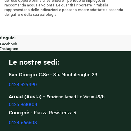
dell'uso oppure prima di estendere il periodo di impiego. Si
raccomanda acqua a volontà. Le quantità riportate in tabella
rappresentano delle indicazioni e possono essere adattate a seconda
del gatto e della sua patologia.
Seguici
Facebook
Instagram
Le nostre sedi:
San Giorgio C.Se
- Str. Montalenghe 29
0124 325490
Arnad (Aosta) -
Frazione Arnad Le Vieux 45/b
0125 968804
Cuorgnè
- Piazza Resistenza 3
0124 666608