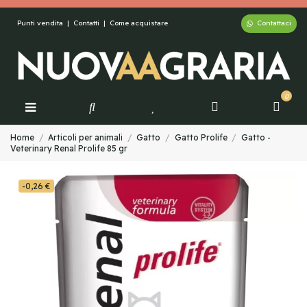
Contattaci
Punti vendita
|
Contatti
|
Come acquistare
0
Home
Articoli per animali
Gatto
Gatto Prolife
Gatto -
Veterinary Renal Prolife 85 gr
-0,26 €