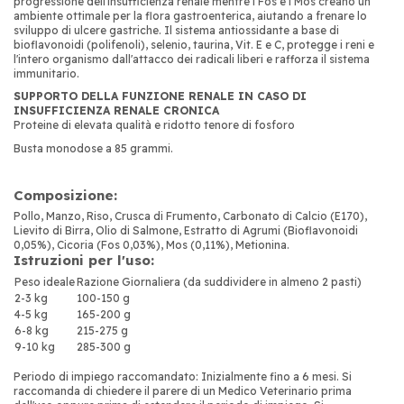
progressione dell'insufficienza renale mentre i Fos e i Mos creano un
ambiente ottimale per la flora gastroenterica, aiutando a frenare lo
sviluppo di ulcere gastriche. Il sistema antiossidante a base di
bioflavonoidi (polifenoli), selenio, taurina, Vit. E e C, protegge i reni e
l'intero organismo dall'attacco dei radicali liberi e rafforza il sistema
immunitario.
SUPPORTO DELLA FUNZIONE RENALE IN CASO DI
INSUFFICIENZA RENALE CRONICA
Proteine di elevata qualità e ridotto tenore di fosforo
Busta monodose a 85 grammi.
Composizione:
Pollo, Manzo, Riso, Crusca di Frumento, Carbonato di Calcio (E170),
Lievito di Birra, Olio di Salmone, Estratto di Agrumi (Bioflavonoidi
0,05%), Cicoria (Fos 0,03%), Mos (0,11%), Metionina.
Istruzioni per l'uso:
Peso ideale
Razione Giornaliera (da suddividere in almeno 2 pasti)
2-3 kg
100-150 g
4-5 kg
165-200 g
6-8 kg
215-275 g
9-10 kg
285-300 g
Periodo di impiego raccomandato: Inizialmente fino a 6 mesi. Si
raccomanda di chiedere il parere di un Medico Veterinario prima